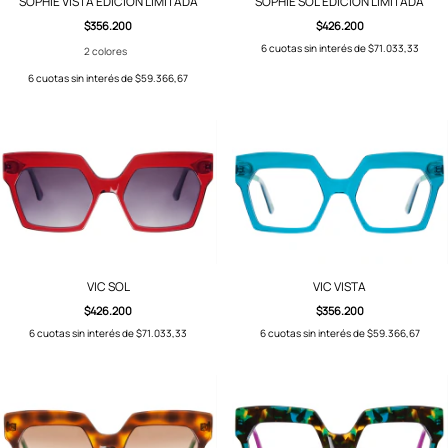
SOPHIE VISTA EDICIÓN LIMITADA
SOPHIE SOL EDICIÓN LIMITADA
$356.200
$426.200
6
cuotas sin interés de
$71.033,33
2 colores
6
cuotas sin interés de
$59.366,67
VIC SOL
VIC VISTA
$426.200
$356.200
6
cuotas sin interés de
$71.033,33
6
cuotas sin interés de
$59.366,67