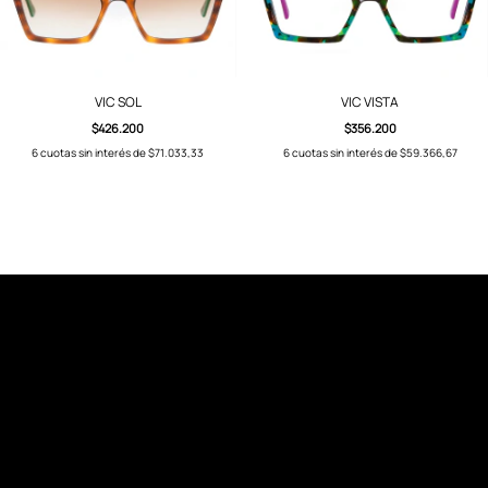
VIC SOL
VIC VISTA
$426.200
$356.200
6
cuotas sin interés de
$71.033,33
6
cuotas sin interés de
$59.366,67