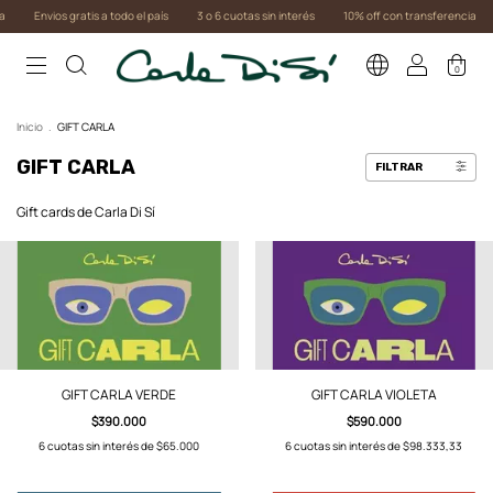
Envios gratis a todo el país
3 o 6 cuotas sin interés
10% off con transferencia
0
Inicio
.
GIFT CARLA
GIFT CARLA
FILTRAR
Gift cards de Carla Di Sí
GIFT CARLA VERDE
GIFT CARLA VIOLETA
$390.000
$590.000
6
cuotas sin interés de
$65.000
6
cuotas sin interés de
$98.333,33